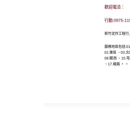
歡迎電洽：
行動:0975-
新竹泥作工程行,
服務地區包括:01
02.
東區
、03.
北
09.
關西
、10.
芎
、17.
峨眉
。
。