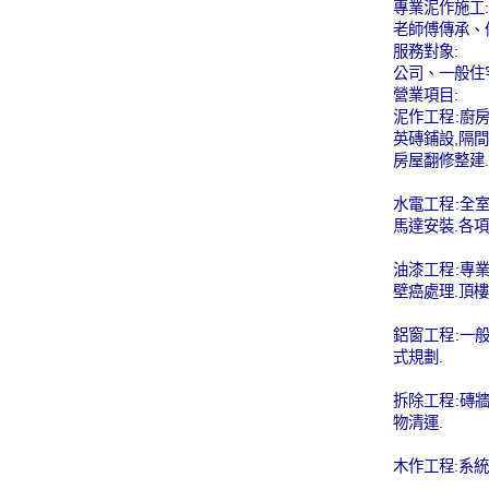
專業泥作施工:
老師傅傳承、
服務對象:
公司、一般住
營業項目:
泥作工程:廚
英磚鋪設,隔間
房屋翻修整建.
水電工程:全
馬達安裝.各項
油漆工程:專
壁癌處理.頂樓
鋁窗工程:一
式規劃.
拆除工程:磚
物清運.
木作工程:系