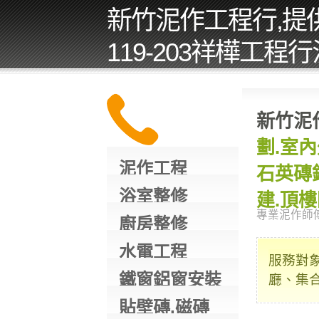
新竹泥作工程行,提供
119-203祥樺工程
新竹泥
劃.室
泥作工程
石英磚
浴室整修
建.頂
專業泥作師
廚房整修
水電工程
服務對
鐵窗鋁窗安裝
廳、集
貼壁磚,磁磚