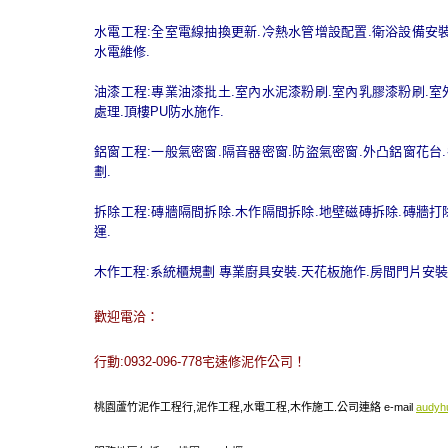
水電工程:全室電線抽換更新.冷熱水管增設配置.衛浴設備安裝
水電維修.
油漆工程:專業油漆批土.室內水泥漆粉刷.室內乳膠漆粉刷.室
處理.頂樓PU防水施作.
鋁窗工程:一般氣密窗.隔音器密窗.防盜氣密窗.外凸鋁窗花台
劃.
拆除工程:磚牆隔間拆除.木作隔間拆除.地壁磁磚拆除.磚牆打
運.
木作工程:系統櫃規劃 專業廚具安裝.天花板施作.房間門片安裝
歡迎電洽：
行動:0932-096-778宅速修泥作公司！
桃園蘆竹泥作工程行,泥作工程,水電工程,木作施工.公司連絡 e-mail
audyh