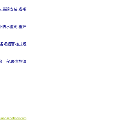
.馬達安裝.各項
外防水塗刷.壁癌
.各項鋁窗樣式規
除工程.廢棄物清
uang@hotmail.com