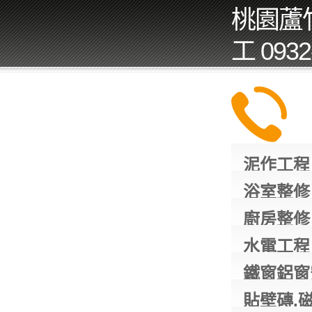
桃園蘆
工 093
泥作工程
浴室整修
廚房整修
水電工程
鐵窗鋁窗
貼壁磚,