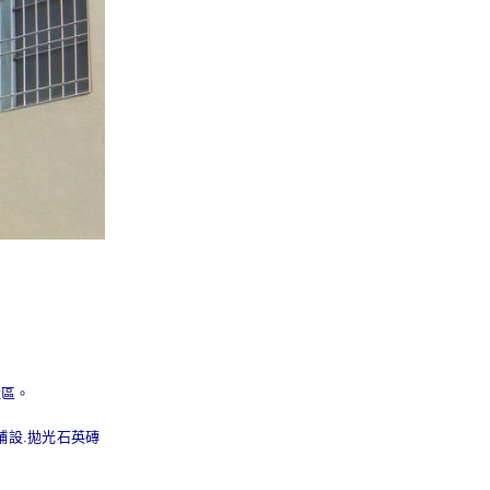
社區。
鋪設.拋光石英磚