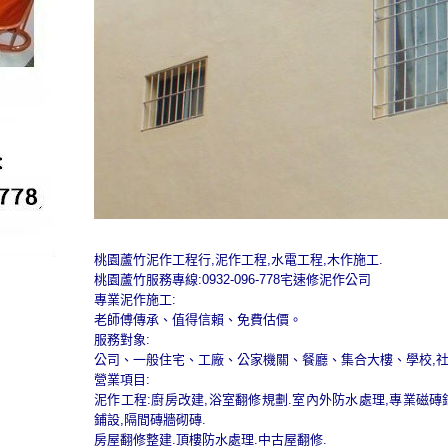
桃園蘆竹泥作工程行,泥作工程,水電工程,木作施工.
桃園蘆竹服務專線:0932-096-778宅速修泥作公司
專業泥作施工:
老師傅傳承、值得信賴、免費估價。
服務對象:
公司、一般住宅、工廠、公家機關、餐廳、集合大樓、學校,
營業項目:
泥作工程:廚房改建,浴室翻修規劃.室內外防水處理,專業磁磚
鋪設,隔間磚牆砌磚.
房屋翻修整建.頂樓防水處理.中古屋翻修.