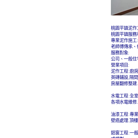
桃園平鎮泥作工
桃園平鎮服務專線
專業泥作施工:
老師傅傳承、
服務對象:
公司、一般住
營業項目:
泥作工程:廚
英磚鋪設,隔間
房屋翻修整建.
水電工程:全
各項水電維修.
油漆工程:專
壁癌處理.頂樓
鋁窗工程:一