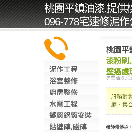
桃園平鎮油漆,提供桃
096-778宅速修泥
桃園平
漆粉刷
泥作工程
壁癌處
專業油漆.油
浴室整修
廚房整修
服務對
水電工程
廳、集
鐵窗鋁窗安裝
貼壁磚,磁磚
老師傅傳承