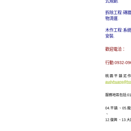
式規劃.
拆除工程:磚
物清運.
木作工程:系
安裝.
歡迎電洽：
行動:0932-
桃園平鎮泥作工
audyhuang@hot
服務地區包括:01
04.
平鎮
、05.
龍
、
12.
復興
、13.
大